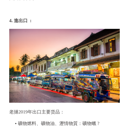
4. 進出口  :
老撾2019年出口主要货品：
     • 
礦物燃料、礦物油、瀝情物質：礦物蠟 ?