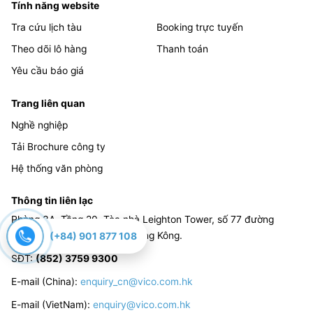
Tính năng website
Tra cứu lịch tàu
Booking trực tuyến
Theo dõi lô hàng
Thanh toán
Yêu cầu báo giá
Trang liên quan
Nghề nghiệp
Tải Brochure công ty
Hệ thống văn phòng
Thông tin liên lạc
Phòng 3A, Tầng 20, Tòa nhà Leighton Tower, số 77 đường
Leighton, vịnh Causeway, Hồng Kông.
(+84) 901 877 108
SĐT
:
(852) 3759 9300
E-mail (China):
enquiry_cn@vico.com.hk
E-mail (VietNam):
enquiry@vico.com.hk