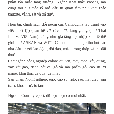
phần lớn mức tăng trưởng. Ngành khai thác khoáng sản
cũng thu hút một số nhà đầu tư quan tâm như khai thác
bauxite, vàng, sắt và đá quý.
Hiện tại, chính sách đối ngoại của Campuchia tập trung vào
việc thiết lập quan hệ với các nước láng giềng (như Thái
Lan và Việt Nam), cũng như gia tăng hội nhập kinh tế thế
giới như ASEAN và WTO. Campuchia tiếp tục thu hút các
nhà đầu tư với lao động dồi dào, mức lương thấp và ưu đãi
thuế.
Các ngành công nghiệp chính: du lịch, may mặc, xây dựng,
xay xát gạo, đánh bắt cá, gỗ và sản phẩm gỗ, cao su, xi
măng, khai thác đá quý, dệt may
Sản phẩm Nông nghiệp: gạo, cao su, ngô, rau, hạt điều, sắn
(sắn, khoai mì), tơ tằm
Nguồn: Countryreport, dữ liệu hiện có mới nhất.