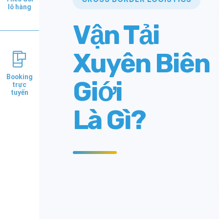
lô hàng
Booking
trực
tuyến