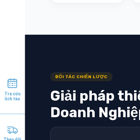
Tra cứu
lịch tàu
Theo dõi