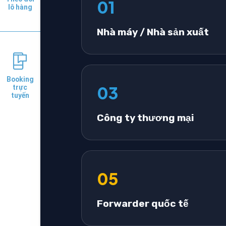
lô hàng
Booking
trực
tuyến