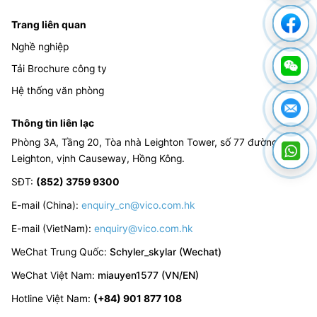
Trang liên quan
Nghề nghiệp
Tải Brochure công ty
Hệ thống văn phòng
Thông tin liên lạc
Phòng 3A, Tầng 20, Tòa nhà Leighton Tower, số 77 đường
Leighton, vịnh Causeway, Hồng Kông.
SĐT
:
(852) 3759 9300
E-mail (China):
enquiry_cn@vico.com.hk
E-mail (VietNam):
enquiry@vico.com.hk
WeChat Trung Quốc
:
Schyler_skylar (Wechat)
WeChat Việt Nam
:
miauyen1577 (VN/EN)
Hotline Việt Nam
:
(+84) 901 877 108