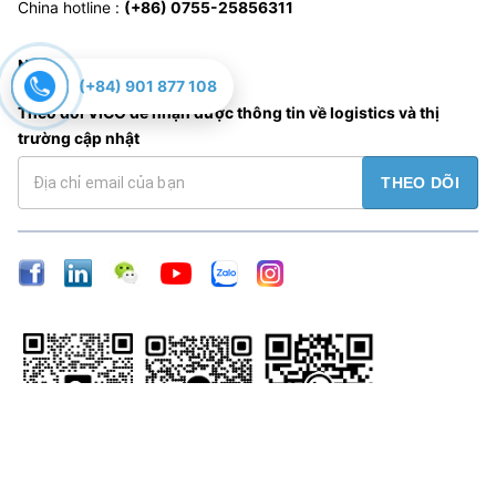
China hotline
:
(+86) 0755-25856311
Newsletter
(+84) 901 877 108
Theo dõi VICO để nhận được thông tin về logistics và thị
trường cập nhật
THEO DÕI
Bản quyền thuộc Công ty Vận tải biển VICO